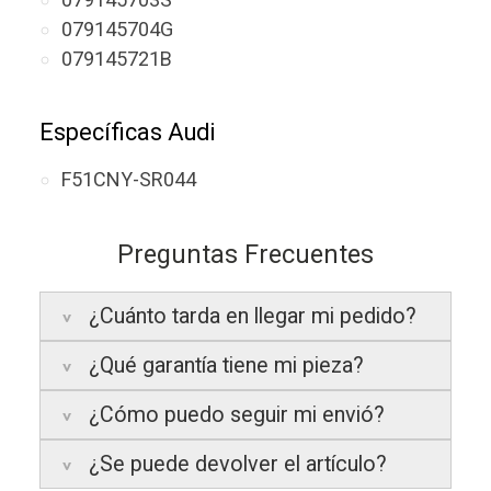
079145704G
079145721B
Específicas Audi
F51CNY-SR044
Preguntas Frecuentes
¿Cuánto tarda en llegar mi pedido?
¿Qué garantía tiene mi pieza?
Península:
Entregamos en un plazo
estimado de
24 a 48 horas laborables
, si
¿Cómo puedo seguir mi envió?
realizas tu pedido antes de las
17:00 h
.
La garantía varía según el tipo de producto:
¿Se puede devolver el artículo?
Islas Baleares:
El tiempo estimado de
3 años de garantía
: Para productos
Te enviaremos un correo electrónico con la
entrega es de
48 a 72 horas laborables
.