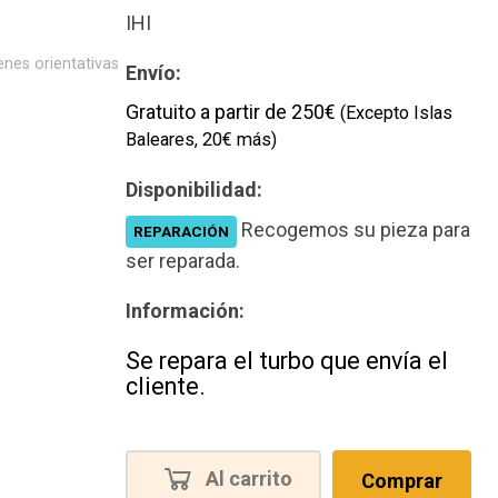
Nuevo
IHI
nes orientativas
Envío:
Gratuito a partir de 250€
(Excepto Islas
Baleares, 20€ más)
Disponibilidad:
Recogemos su pieza para
REPARACIÓN
ser reparada.
Información:
Se repara el turbo que envía el
cliente.
Al carrito
Comprar