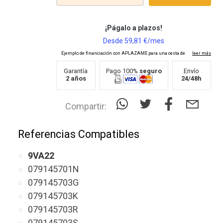
Garantía
Pago 100%
seguro
Envío
2 años
24/48h
Compartir:
Referencias Compatibles
9VA22
079145701N
079145703G
079145703K
079145703R
079145703S