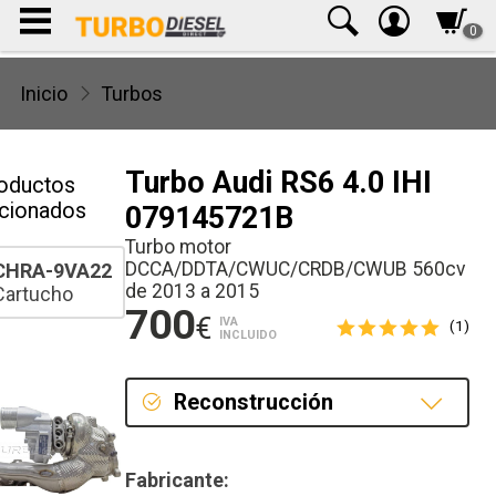
0
Inicio
Turbos
Turbo Audi RS6 4.0 IHI
oductos
acionados
079145721B
Turbo motor
DCCA/DDTA/CWUC/CRDB/CWUB 560cv
CHRA-9VA22
de 2013 a 2015
Cartucho
700
€
IVA
(1)
INCLUIDO
Reconstrucción
Reconstrucción
Fabricante: