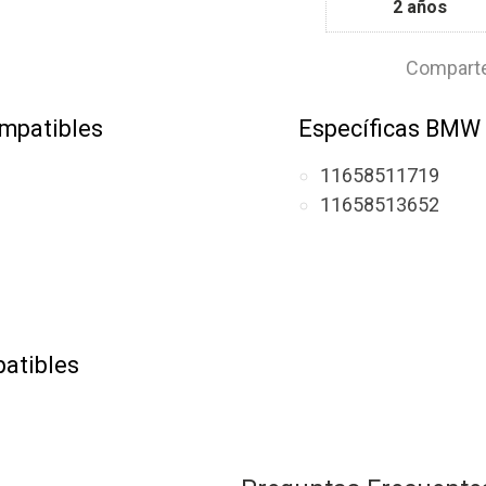
2 años
Comparte
mpatibles
Específicas BMW
11658511719
11658513652
atibles
otor B37C15U0)
motor B37C15U0)