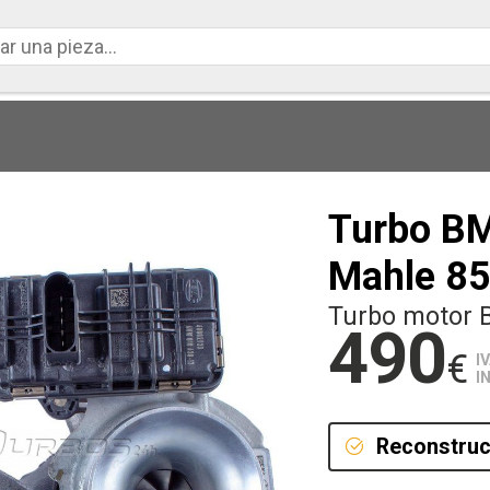
Turbo B
Mahle 8
Turbo motor 
490
€
I
I
Reconstruc