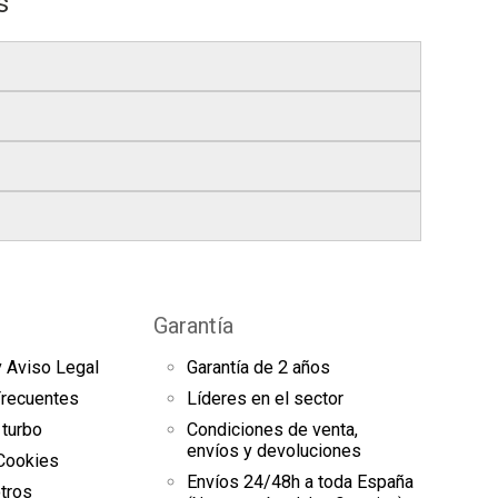
s
s
, si realizas tu pedido antes de las
17:00 h
.
bles
.
res finales.
el seguimiento del pedido para que puedas
s a continuación).
es de arranque y compresores de aire
sde la fecha de entrega.
omento el estado de tu pedido.
Garantía
uestras
condiciones generales
para más
y Aviso Legal
Garantía de 2 años
es
Frecuentes
Líderes en el sector
 turbo
Condiciones de venta,
envíos y devoluciones
 Cookies
Envíos 24/48h a toda España
tros