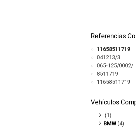
Referencias Co
11658511719
041213/3
065-125/0002/
8511719
11658511719
Vehículos Comp
(1)
BMW
F55/F56
(4)
(m
214d F45
(