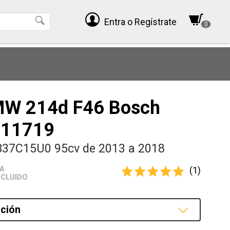
Entra
o Regístrate
0
MW 214d F46 Bosch
511719
B37C15U0 95cv de 2013 a 2018
(1)
VA
NCLUIDO
ción