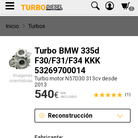
0
Inicio
Turbos
Turbo BMW 335d
F30/F31/F34 KKK
53269700014
Imágenes
Turbo motor N57D30 313cv desde
orientativas
2013
540
€
IVA
(1)
INCLUIDO
Reconstrucción
Reconstrucción
Fabricante: