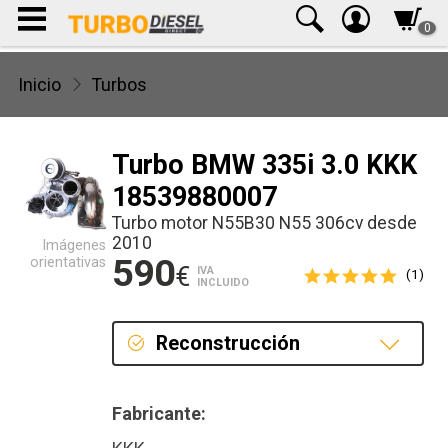
0
Inicio
Turbos
Turbo BMW 335i 3.0 KKK
18539880007
Turbo motor N55B30 N55 306cv desde
2010
Imágenes
590
orientativas
€
IVA
(1)
INCLUIDO
Reconstrucción
Reconstrucción
Fabricante:
Nuevo