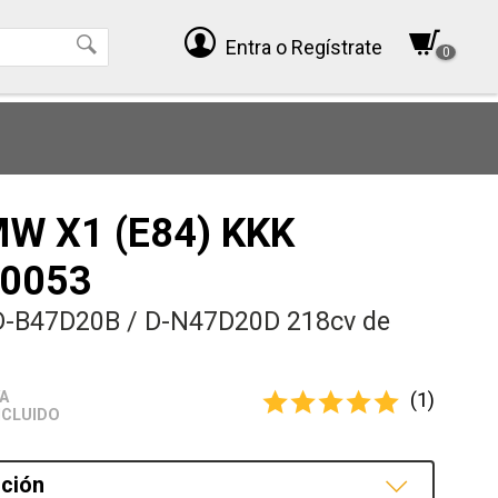
Entra
o Regístrate
0
MW X1 (E84) KKK
0053
D-B47D20B / D-N47D20D 218cv de
(1)
VA
NCLUIDO
ción