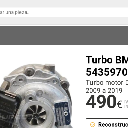
Turbo B
5435970
Turbo motor 
2009 a 2019
490
€
I
I
Reconstruc