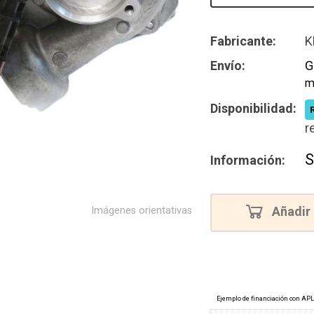
Reconstru
Fabricante:
K
Envío:
G
m
Disponibilidad:
r
S
Información:
Añadir 
Imágenes orientativas