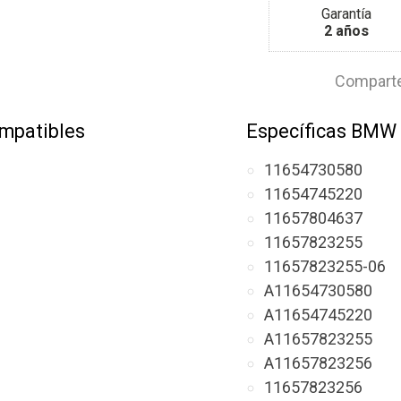
Garantía
2 años
Comparte
mpatibles
Específicas BMW
11654730580
11654745220
11657804637
11657823255
11657823255-06
A11654730580
A11654745220
A11657823255
A11657823256
11657823256