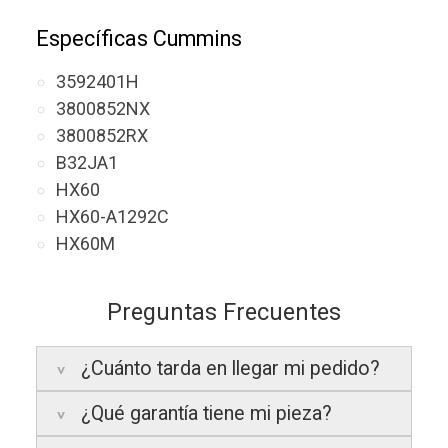
Específicas Cummins
3592401H
3800852NX
3800852RX
B32JA1
HX60
HX60-A1292C
HX60M
Preguntas Frecuentes
¿Cuánto tarda en llegar mi pedido?
¿Qué garantía tiene mi pieza?
Península:
Entregamos en un plazo
estimado de
24 a 48 horas laborables
, si