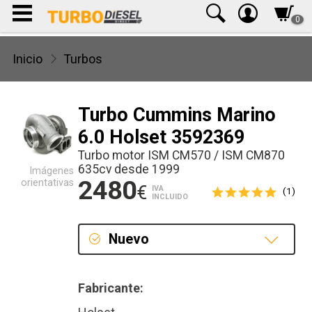
0
Inicio
Turbos
Turbo Cummins Marino
6.0 Holset 3592369
Turbo motor ISM CM570 / ISM CM870
635cv desde 1999
Imágenes
2480
orientativas
€
IVA
(1)
INCLUIDO
Nuevo
Nuevo
Fabricante: