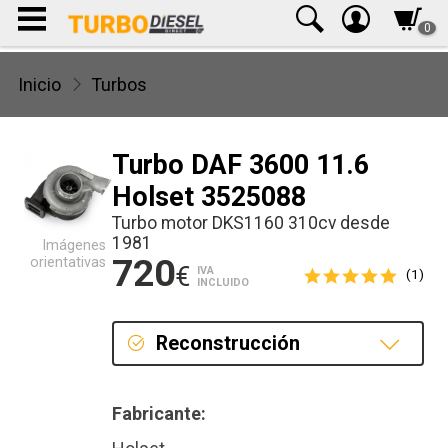
0
Inicio
Turbos
Turbo DAF 3600 11.6
Holset 3525088
Turbo motor DKS1160 310cv desde
1981
Imágenes
720
orientativas
€
IVA
(1)
INCLUIDO
Reconstrucción
Reconstrucción
Fabricante: