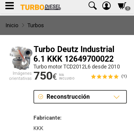
0
Inicio
Turbos
Turbo Deutz Industrial
6.1 KKK 12649700022
Turbo motor TCD2012L6 desde 2010
750
Imágenes
€
IVA
(1)
orientativas
INCLUIDO
Reconstrucción
Reconstrucción
Fabricante:
KKK