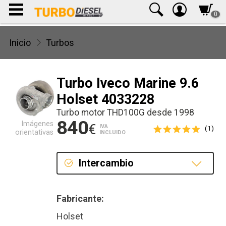
0
Inicio
Turbos
Turbo Iveco Marine 9.6
Holset 4033228
Turbo motor THD100G desde 1998
840
Imágenes
€
IVA
(1)
orientativas
INCLUIDO
Intercambio
Intercambio
Fabricante:
Reconstrucción
Holset