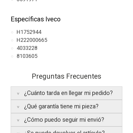
Específicas Iveco
H1752944
H222000665
4033228
8103605
Preguntas Frecuentes
¿Cuánto tarda en llegar mi pedido?
¿Qué garantía tiene mi pieza?
Península:
Entregamos en un plazo
estimado de
24 a 48 horas laborables
, si
¿Cómo puedo seguir mi envió?
realizas tu pedido antes de las
17:00 h
.
La garantía varía según el tipo de producto: