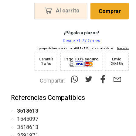
Al carrito
Comprar
Garantía
Pago 100%
seguro
Envío
1 año
24/48h
Compartir:
Referencias Compatibles
3518613
1545097
3518613
3591971