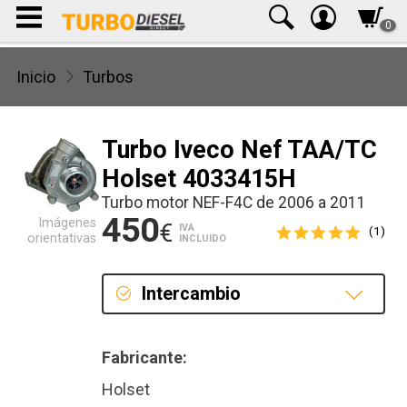
0
Inicio
Turbos
Turbo Iveco Nef TAA/TC
Holset 4033415H
Turbo motor NEF-F4C de 2006 a 2011
450
Imágenes
€
IVA
(1)
orientativas
INCLUIDO
Intercambio
Intercambio
Fabricante:
Reconstrucción
Holset