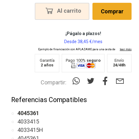
Al carrito
Comprar
Garantía
Pago 100%
seguro
Envío
2 años
24/48h
Compartir:
Referencias Compatibles
4045361
4033415
4033415H
4045361