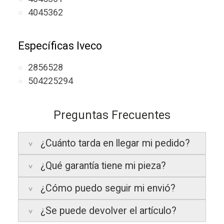
4045362
Específicas Iveco
2856528
504225294
Preguntas Frecuentes
¿Cuánto tarda en llegar mi pedido?
¿Qué garantía tiene mi pieza?
Península:
Entregamos en un plazo
estimado de
24 a 48 horas laborables
, si
¿Cómo puedo seguir mi envió?
realizas tu pedido antes de las
17:00 h
.
La garantía varía según el tipo de producto:
¿Se puede devolver el artículo?
Islas Baleares:
El tiempo estimado de
3 años de garantía
: Para productos
Te enviaremos un correo electrónico con la
entrega es de
48 a 72 horas laborables
.
nuevos adquiridos por consumidores