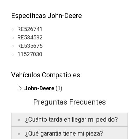
Específicas John-Deere
RE526741
RE534532
RE535675
11527030
Vehículos Compatibles
John-Deere
(1)
Claas 6.8
(motor 6068H)
Preguntas Frecuentes
¿Cuánto tarda en llegar mi pedido?
¿Qué garantía tiene mi pieza?
Península:
Entregamos en un plazo