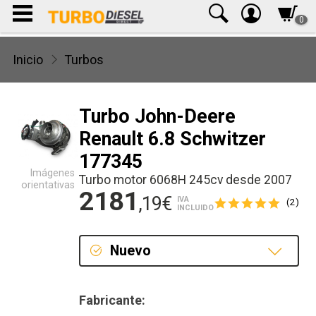
0
Inicio
Turbos
Turbo John-Deere
Renault 6.8 Schwitzer
177345
Imágenes
Turbo motor 6068H 245cv desde 2007
orientativas
2181
,19€
IVA
(2)
INCLUIDO
Nuevo
Nuevo
Fabricante: