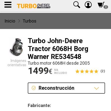
0
Inicio
Turbos
Turbo John-Deere
Tractor 6068H Borg
Warner RE534548
Imágenes
Turbo motor 6068H desde 2005
orientativas
1499
€
IVA
(2)
INCLUIDO
Reconstrucción
Reconstrucción
Fabricante: