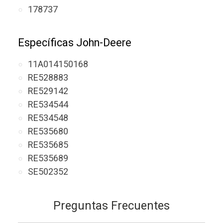
178737
Específicas John-Deere
11A014150168
RE528883
RE529142
RE534544
RE534548
RE535680
RE535685
RE535689
SE502352
Preguntas Frecuentes