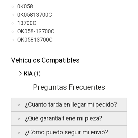
0K058
0K05813700C
13700C
OK058-13700C
OK05813700C
Vehículos Compatibles
KIA
(1)
Retona 2.0
(TD, motor RF)
Preguntas Frecuentes
¿Cuánto tarda en llegar mi pedido?
¿Qué garantía tiene mi pieza?
Península:
Entregamos en un plazo
estimado de
24 a 48 horas laborables
, si
¿Cómo puedo seguir mi envió?
realizas tu pedido antes de las
17:00 h
.
La garantía varía según el tipo de producto: