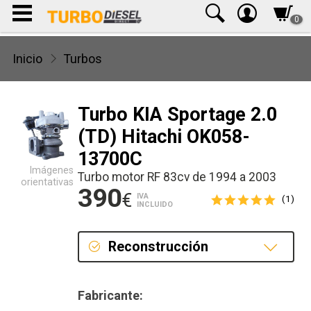
0
Inicio
Turbos
Turbo KIA Sportage 2.0
(TD) Hitachi OK058-
13700C
Imágenes
Turbo motor RF 83cv de 1994 a 2003
orientativas
390
€
IVA
(1)
INCLUIDO
Reconstrucción
Reconstrucción
Fabricante: