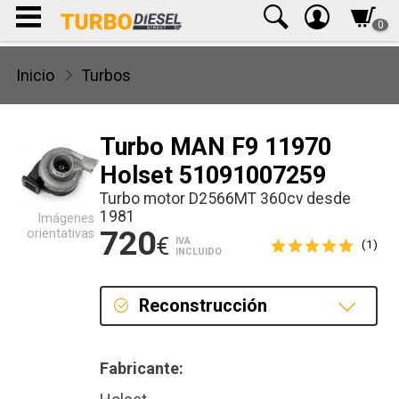
0
Inicio
Turbos
Turbo MAN F9 11970
Holset 51091007259
Turbo motor D2566MT 360cv desde
1981
Imágenes
720
orientativas
€
IVA
(1)
INCLUIDO
Reconstrucción
Reconstrucción
Fabricante: