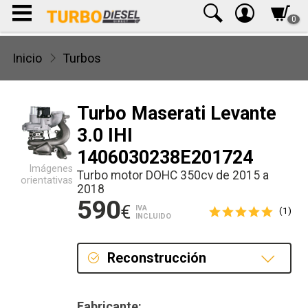
0
Inicio
Turbos
Turbo Maserati Levante
3.0 IHI
1406030238E201724
Imágenes
Turbo motor DOHC 350cv de 2015 a
orientativas
2018
590
€
IVA
(1)
INCLUIDO
Reconstrucción
Reconstrucción
Fabricante: