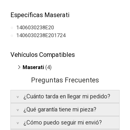
Específicas Maserati
1406030238E20
1406030238E201724
Vehículos Compatibles
Maserati
(4)
Ghibli 3.0
(motor DOHC)
Preguntas Frecuentes
Ghibli 3.0
(motor DOHC)
Quattroporte 3.0
(motor DOHC)
¿Cuánto tarda en llegar mi pedido?
Quattroporte 3.0
(motor DOHC)
¿Qué garantía tiene mi pieza?
Península:
Entregamos en un plazo
estimado de
24 a 48 horas laborables
, si
¿Cómo puedo seguir mi envió?
realizas tu pedido antes de las
17:00 h
.
La garantía varía según el tipo de producto: