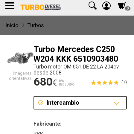
0
Inicio
Turbos
Turbo Mercedes C250
W204 KKK 6510903480
Turbo motor OM 651 DE 22 LA 204cv
desde 2008
Imágenes
680
orientativas
€
IVA
(1)
INCLUIDO
Intercambio
Intercambio
Fabricante:
Reconstrucción