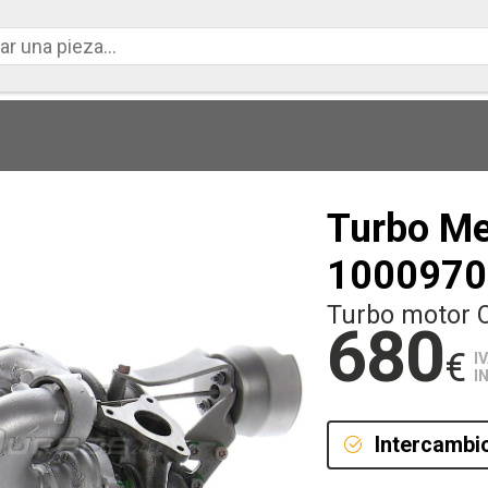
Turbo M
1000970
Turbo motor 
680
€
I
I
Intercambi