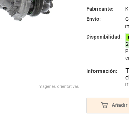
Intercamb
Fabricante:
K
Reconstru
Envío:
G
m
Disponibilidad:
2
P
e
T
Información:
d
m
Imágenes orientativas
Añadir 