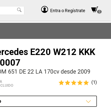
Entra
o Regístrate
0
ercedes E220 W212 KKK
0007
OM 651 DE 22 LA 170cv desde 2009
(1)
VA
NCLUIDO
o