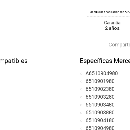
Garantía
2 años
Comparte
mpatibles
Específicas Merc
A6510904980
6510901980
6510902380
6510903280
6510903480
6510903880
6510904180
6510904980