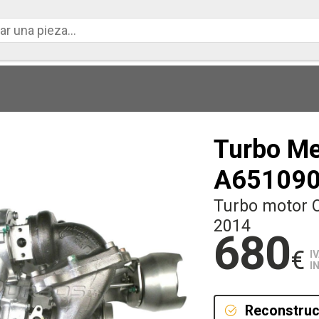
Turbo M
A65109
Turbo motor 
2014
680
€
I
I
Reconstruc