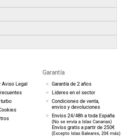
s
, si realizas tu pedido antes de las
17:00 h
.
bles
.
res finales.
el seguimiento del pedido para que puedas
s a continuación).
es de arranque y compresores de aire
sde la fecha de entrega.
omento el estado de tu pedido.
Garantía
uestras
condiciones generales
para más
y Aviso Legal
Garantía de 2 años
es
Frecuentes
Líderes en el sector
 turbo
Condiciones de venta,
envíos y devoluciones
 Cookies
Envíos 24/48h a toda España
tros
(No se envía a Islas Canarias)
Envíos gratis a partir de 250€
(Excepto Islas Baleares, 20€ más)