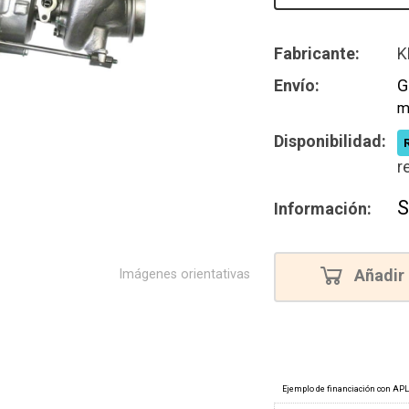
Reconstru
Fabricante:
K
Envío:
G
m
Disponibilidad:
r
S
Información:
Añadir 
Imágenes orientativas