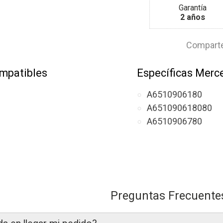
Garantía
2 años
Comparte
mpatibles
Específicas Merc
A6510906180
A651090618080
A6510906780
Preguntas Frecuente