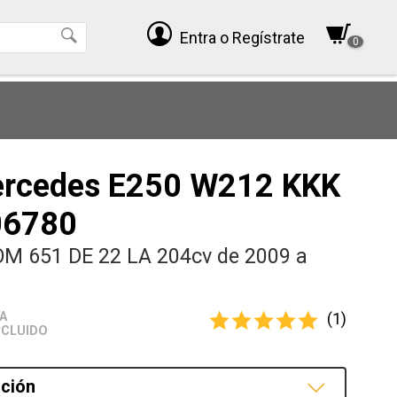
Entra
o Regístrate
0
ercedes E250 W212 KKK
06780
OM 651 DE 22 LA 204cv de 2009 a
(1)
VA
NCLUIDO
ción