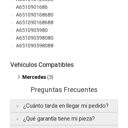
A6510901686
A651090168680
A651090168688
A6510905980
A651090598080
A651090598088
Vehículos Compatibles
Mercedes
(3)
Sprinter 311 CDI
(motor OM 651.950 /
Preguntas Frecuentes
OM 651.958)
V200 W447
(motor OM 651.950)
¿Cuánto tarda en llegar mi pedido?
V220 W447
(motor OM 651.950)
¿Qué garantía tiene mi pieza?
Península:
Entregamos en un plazo
estimado de
24 a 48 horas laborables
, si