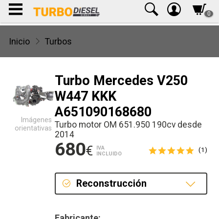
0
Inicio
Turbos
Turbo Mercedes V250
W447 KKK
A651090168680
Imágenes
Turbo motor OM 651.950 190cv desde
orientativas
2014
680
€
IVA
(1)
INCLUIDO
Reconstrucción
Reconstrucción
Fabricante: