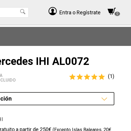
Entra
o Regístrate
0
rcedes IHI AL0072
(1)
VA
NCLUIDO
ción
cción
HI
ratuito a partir de 250€
(Excepto Islas Baleares, 20€