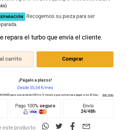
ás)
Recogemos su pieza para ser
REPARACIÓN
eparada.
e repara el turbo que envía el cliente.
al carrito
Comprar
Pago 100%
seguro
Envío
24/48h
 este producto: