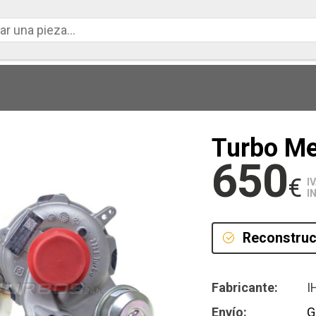
Turbo Me
650
€
I
I
Reconstruc
Reconstru
Fabricante:
I
Envío:
G