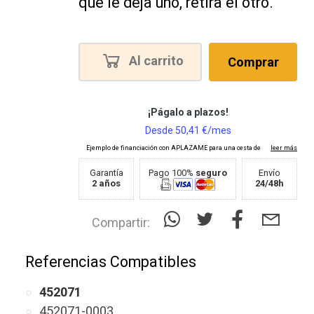
que le deja uno, retira el otro.
Al carrito
Comprar
Garantía
Pago 100%
seguro
Envío
2 años
24/48h
Compartir:
Referencias Compatibles
452071
452071-0003