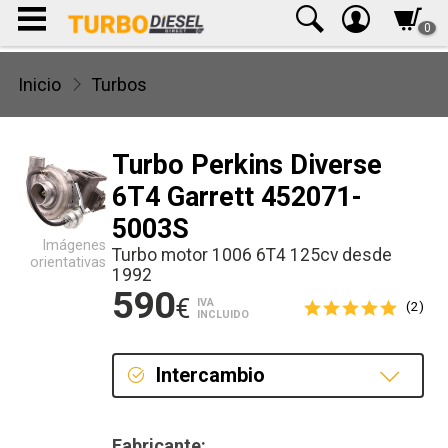
0
Inicio
Turbos
Turbo Perkins Diverse
6T4 Garrett 452071-
5003S
Imágenes
Turbo motor 1006 6T4 125cv desde
orientativas
1992
590
€
IVA
(2)
INCLUIDO
Intercambio
Intercambio
Fabricante: