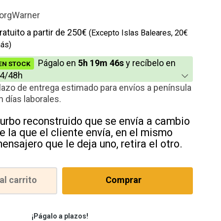
io
orgWarner
cción
ratuito a partir de 250€
(Excepto Islas Baleares, 20€
ás)
Págalo en
5h 19m 45s
y recíbelo en
EN STOCK
4/48h
lazo de entrega estimado para envíos a península
n días laborales.
urbo reconstruido que se envía a cambio
e la que el cliente envía, en el mismo
ensajero que le deja uno, retira el otro.
al carrito
Comprar