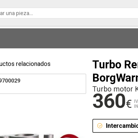
Turbo Ren
uctos relacionados
BorgWar
9700029
Turbo motor 
360
€
I
I
Intercambi