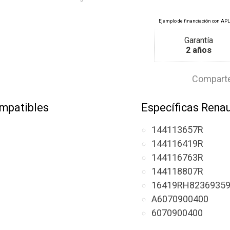
Garantía
2 años
Comparte
mpatibles
Específicas Renau
144113657R
144116419R
144116763R
144118807R
16419RH8236935
A6070900400
6070900400