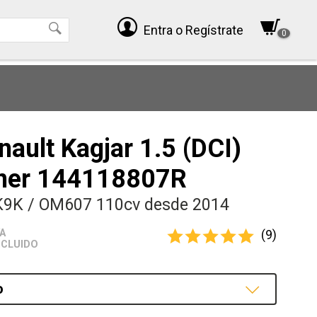
Entra
o Regístrate
0
ault Kagjar 1.5 (DCI)
ner 144118807R
K9K / OM607 110cv desde 2014
(9)
VA
NCLUIDO
o