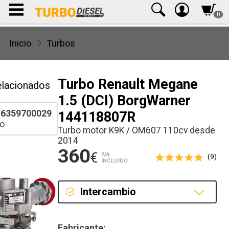
0
Inicio
Turbos
Turbo Renault Megane
elacionados
1.5 (DCI) BorgWarner
6359700029
144118807R
o
Turbo motor K9K / OM607 110cv desde
2014
360
€
IVA
(9)
INCLUIDO
Intercambio
Intercambio
Fabricante: