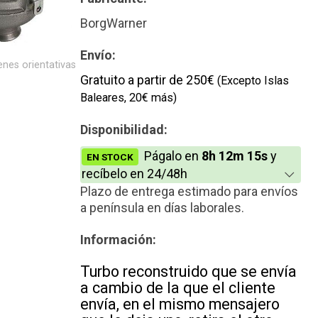
Reconstrucción
BorgWarner
Envío:
nes orientativas
Gratuito a partir de 250€
(Excepto Islas
Baleares, 20€ más)
Disponibilidad:
Págalo en
8h 12m 14s
y
EN STOCK
recíbelo en 24/48h
Plazo de entrega estimado para envíos
a península en días laborales.
Información:
Turbo reconstruido que se envía
a cambio de la que el cliente
envía, en el mismo mensajero