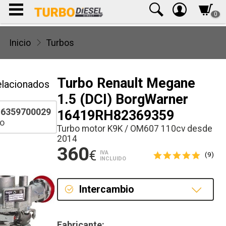
0
Inicio
Turbos
Turbo Renault Megane
elacionados
1.5 (DCI) BorgWarner
6359700029
16419RH82369359
o
Turbo motor K9K / OM607 110cv desde
2014
360
€
IVA
(9)
INCLUIDO
Intercambio
Intercambio
Fabricante: