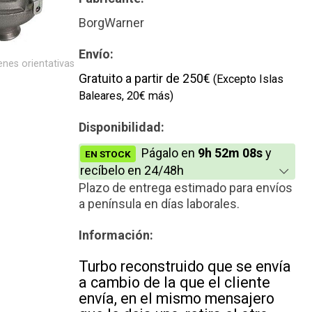
Reconstrucción
BorgWarner
Envío:
nes orientativas
Gratuito a partir de 250€
(Excepto Islas
Baleares, 20€ más)
Disponibilidad:
Págalo en
9h 52m 08s
y
EN STOCK
recíbelo en 24/48h
Plazo de entrega estimado para envíos
a península en días laborales.
Información:
Turbo reconstruido que se envía
a cambio de la que el cliente
envía, en el mismo mensajero