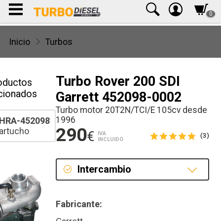
0
Inicio
Turbos
Turbo Rover 200 SDI
oductos
cionados
Garrett 452098-0002
Turbo motor 20T2N/TCI/E 105cv desde
1996
HRA-452098
290
artucho
€
IVA
(3)
INCLUIDO
Intercambio
Intercambio
Fabricante:
Reconstrucción