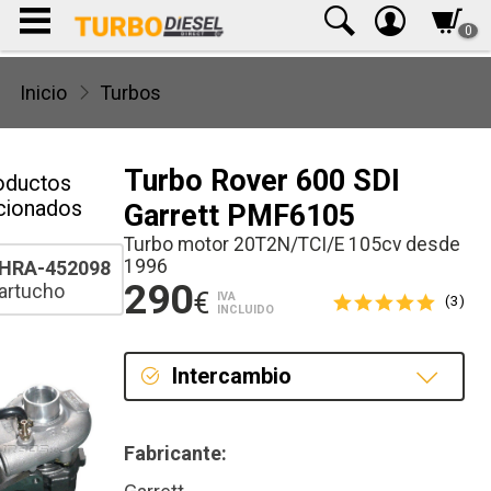
0
Inicio
Turbos
Turbo Rover 600 SDI
oductos
cionados
Garrett PMF6105
Turbo motor 20T2N/TCI/E 105cv desde
1996
HRA-452098
290
artucho
€
IVA
(3)
INCLUIDO
Intercambio
Intercambio
Fabricante:
Reconstrucción