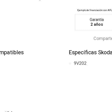
Garantía
2 años
Comparte
mpatibles
Específicas Skod
9V202