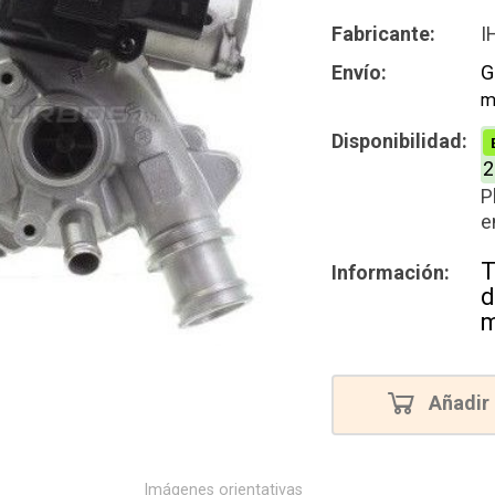
Intercamb
Fabricante:
I
Reconstru
Envío:
G
m
Nuevo
Disponibilidad:
2
P
e
T
Información:
d
m
Añadir 
Imágenes orientativas