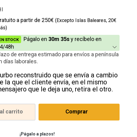
io
HI
cción
ratuito a partir de 250€
(Excepto Islas Baleares, 20€
ás)
Págalo en
30m 35s
y recíbelo en
EN STOCK
4/48h
lazo de entrega estimado para envíos a península
n días laborales.
urbo reconstruido que se envía a cambio
e la que el cliente envía, en el mismo
ensajero que le deja uno, retira el otro.
al carrito
Comprar