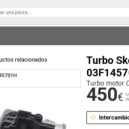
Turbo Sko
uctos relacionados
03F145
45701H
Turbo motor 
450
€
I
I
Intercambi