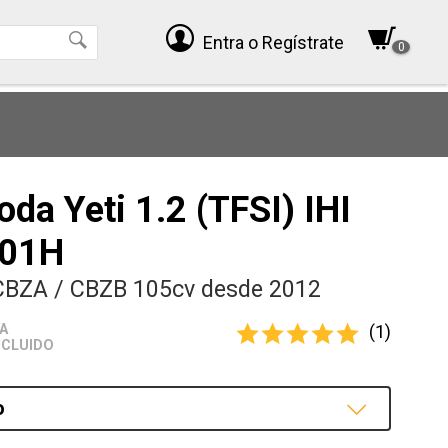
Entra
o Regístrate
0
da Yeti 1.2 (TFSI) IHI
701H
CBZA / CBZB 105cv desde 2012
(1)
VA
NCLUIDO
o