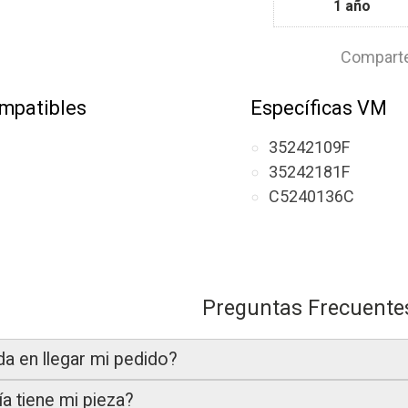
1 año
Comparte
mpatibles
Específicas VM
35242109F
35242181F
C5240136C
Preguntas Frecuente
da en llegar mi pedido?
a tiene mi pieza?
gamos en un plazo estimado de
24 a 48 horas laborable