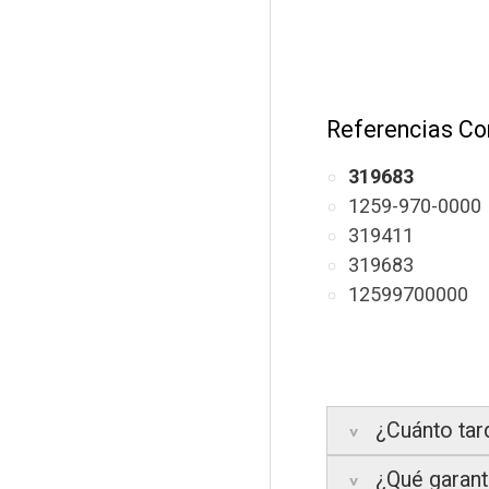
Referencias Co
319683
1259-970-0000
319411
319683
12599700000
¿Cuánto tar
¿Qué garantí
Península:
Entre