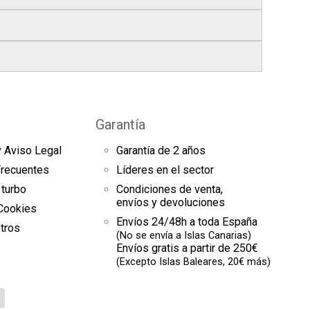
bles
.
res finales.
el seguimiento del pedido para que puedas
s a continuación).
es de arranque y compresores de aire
sde la fecha de entrega.
omento el estado de tu pedido.
Garantía
uestras
condiciones generales
para más
y Aviso Legal
Garantía de 2 años
es
Frecuentes
Líderes en el sector
 turbo
Condiciones de venta,
envíos y devoluciones
 Cookies
Envíos 24/48h a toda España
tros
(No se envía a Islas Canarias)
Envíos gratis a partir de 250€
(Excepto Islas Baleares, 20€ más)