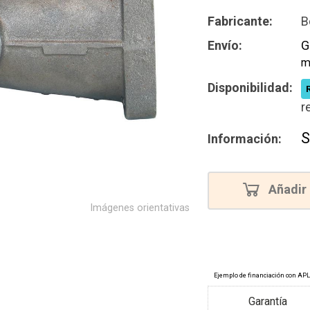
Reconstru
Fabricante:
B
Nuevo
Envío:
G
m
Disponibilidad:
r
S
Información:
Añadir 
Imágenes orientativas
Garantía