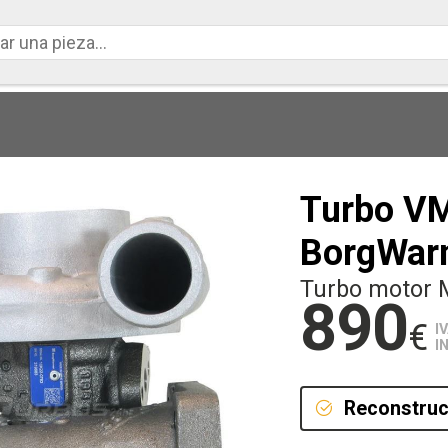
Turbo VM
BorgWar
Turbo motor 
890
€
I
I
Reconstruc