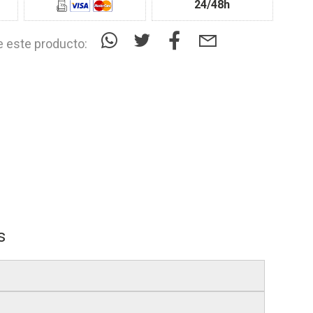
24/48h
 este producto:
s
s
, si realizas tu pedido antes de las
17:00 h
.