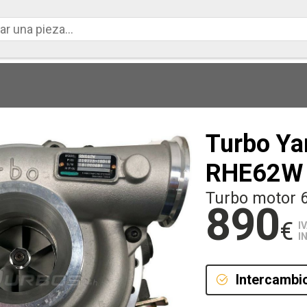
Turbo Ya
RHE62W
Turbo motor 
890
€
I
I
Intercambi