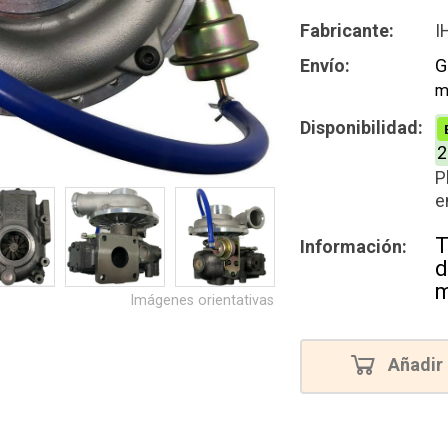
Intercamb
Fabricante:
I
Reconstru
Envío:
G
m
Nuevo
Disponibilidad:
Nuevo alte
2
P
e
T
Información:
d
m
Imágenes orientativas
Añadir 