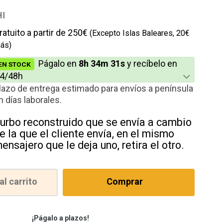
io
HI
cción
ratuito a partir de 250€
(Excepto Islas Baleares, 20€
ás)
Págalo en
8h 34m 31s
y recíbelo en
EN STOCK
rnativo
4/48h
lazo de entrega estimado para envíos a península
n días laborales.
urbo reconstruido que se envía a cambio
e la que el cliente envía, en el mismo
ensajero que le deja uno, retira el otro.
al carrito
Comprar