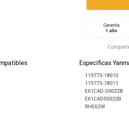
Garantía
1 año
Comparte
mpatibles
Específicas Yanm
119773-18010
119773-18011
E61CAD-S0022B
E61CADS0022B
RHE62W