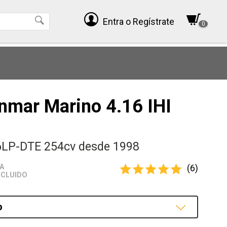
Entra
o Regístrate
0
nmar Marino 4.16 IHI
6LP-DTE 254cv desde 1998
(6)
VA
NCLUIDO
o