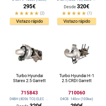
295€
320€
Desde
(2)
(1)
Vistazo rápido
Vistazo rápido
Turbo Hyundai
Turbo Hyundai H-1
Starex 2.5 Garrett
2.5 CRDI Garrett
715843
710060
D4BH (4D56 TCI) ELEC
136
cv
(100
D4CB
kw
)
140
cv
(103
kw
)
320€
290€