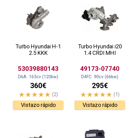
Turbo Hyundai H-1
Turbo Hyundai i20
2.5 KKK
1.4 CRDI MHI
53039880143
49173-07740
D6A
163
cv
(120
kw
)
D4FC
90
cv
(66
kw
)
360€
295€
(2)
(1)
Vistazo rápido
Vistazo rápido