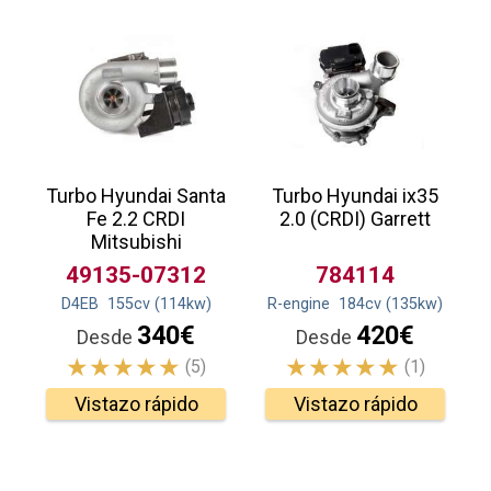
Turbo Hyundai Santa
Turbo Hyundai ix35
Fe 2.2 CRDI
2.0 (CRDI) Garrett
Mitsubishi
49135-07312
784114
D4EB
155
cv
(114
kw
)
R-engine
184
cv
(135
kw
)
340€
420€
Desde
Desde
(5)
(1)
Vistazo rápido
Vistazo rápido