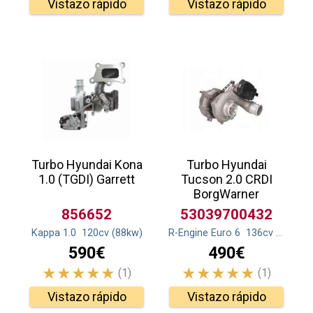
Vistazo rápido
Vistazo rápido
Turbo Hyundai Kona
Turbo Hyundai
1.0 (TGDI) Garrett
Tucson 2.0 CRDI
BorgWarner
856652
53039700432
Kappa 1.0
120
cv
(88
kw
)
R-Engine Euro 6
136
cv
(100
kw
)
590€
490€
(1)
(1)
Vistazo rápido
Vistazo rápido