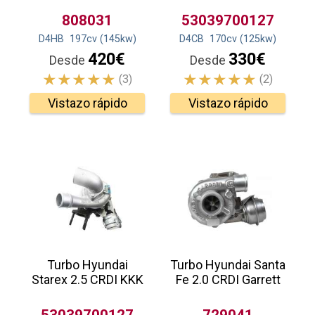
808031
53039700127
D4HB
197
cv
(145
kw
)
D4CB
170
cv
(125
kw
)
420€
330€
Desde
Desde
(3)
(2)
Vistazo rápido
Vistazo rápido
Turbo Hyundai
Turbo Hyundai Santa
Starex 2.5 CRDI KKK
Fe 2.0 CRDI Garrett