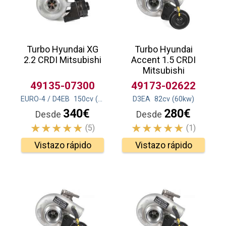
Turbo Hyundai XG
Turbo Hyundai
2.2 CRDI Mitsubishi
Accent 1.5 CRDI
Mitsubishi
49135-07300
49173-02622
EURO-4 / D4EB
150
cv
(110
kw
)
D3EA
82
cv
(60
kw
)
340€
280€
Desde
Desde
(5)
(1)
Vistazo rápido
Vistazo rápido