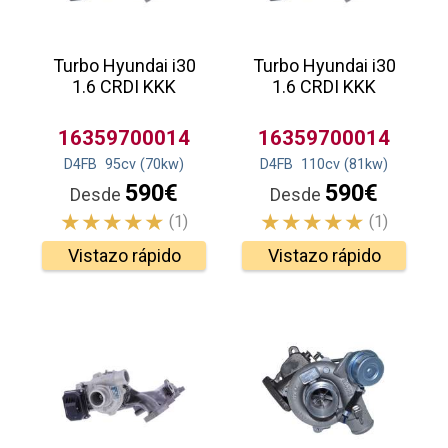
Turbo Hyundai i30
Turbo Hyundai i30
1.6 CRDI KKK
1.6 CRDI KKK
16359700014
16359700014
D4FB
95
cv
(70
kw
)
D4FB
110
cv
(81
kw
)
590€
590€
Desde
Desde
(1)
(1)
Vistazo rápido
Vistazo rápido