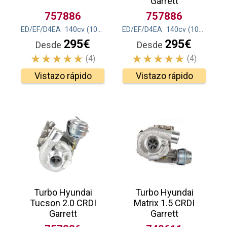
Garrett
757886
757886
ED/EF/D4EA
140
cv
(103
kw
)
ED/EF/D4EA
140
cv
(103
kw
)
295€
295€
Desde
Desde
(4)
(4)
Vistazo rápido
Vistazo rápido
Turbo Hyundai
Turbo Hyundai
Tucson 2.0 CRDI
Matrix 1.5 CRDI
Garrett
Garrett