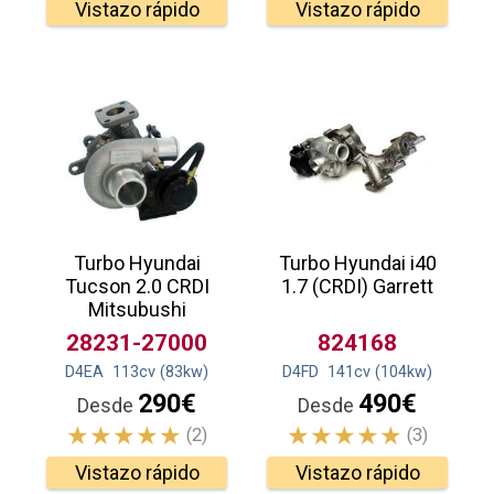
Vistazo rápido
Vistazo rápido
Turbo Hyundai
Turbo Hyundai i40
Tucson 2.0 CRDI
1.7 (CRDI) Garrett
Mitsubushi
28231-27000
824168
D4EA
113
cv
(83
kw
)
D4FD
141
cv
(104
kw
)
290€
490€
Desde
Desde
(2)
(3)
Vistazo rápido
Vistazo rápido