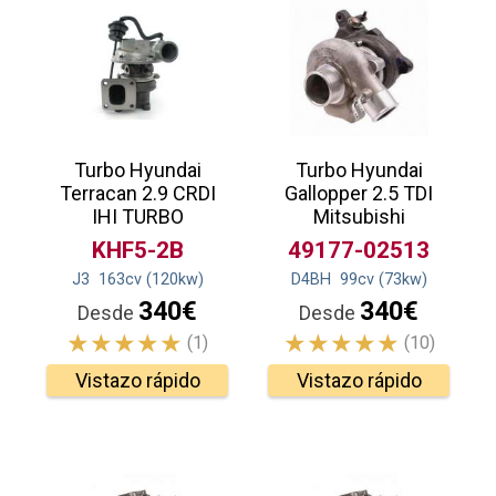
Turbo Hyundai
Turbo Hyundai
Terracan 2.9 CRDI
Gallopper 2.5 TDI
IHI TURBO
Mitsubishi
KHF5-2B
49177-02513
J3
163
cv
(120
kw
)
D4BH
99
cv
(73
kw
)
340€
340€
Desde
Desde
(1)
(10)
Vistazo rápido
Vistazo rápido