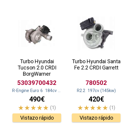
Turbo Hyundai
Turbo Hyundai Santa
Tucson 2.0 CRDI
Fe 2.2 CRDI Garrett
BorgWarner
53039700432
780502
R-Engine Euro 6
184
cv
(135
kw
)
R2.2
197
cv
(145
kw
)
490€
420€
(1)
(1)
Vistazo rápido
Vistazo rápido