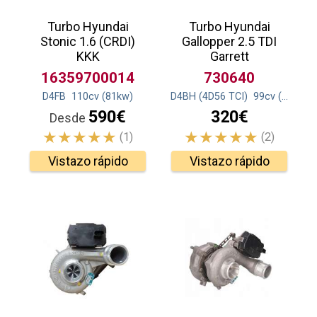
Turbo Hyundai
Turbo Hyundai
Stonic 1.6 (CRDI)
Gallopper 2.5 TDI
KKK
Garrett
16359700014
730640
D4FB
110
cv
(81
kw
)
D4BH (4D56 TCI)
99
cv
(73
kw
)
590€
320€
Desde
(1)
(2)
Vistazo rápido
Vistazo rápido