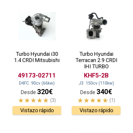
Turbo Hyundai i30
Turbo Hyundai
1.4 CRDI Mitsubishi
Terracan 2.9 CRDI
IHI TURBO
49173-02711
KHF5-2B
D4FC
90
cv
(66
kw
)
J3
150
cv
(110
kw
)
320€
340€
Desde
Desde
(3)
(1)
Vistazo rápido
Vistazo rápido