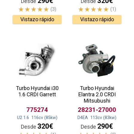
290€
320€
Desde
Desde
(3)
(1)
Vistazo rápido
Vistazo rápido
Turbo Hyundai i30
Turbo Hyundai
1.6 CRDI Garrett
Elantra 2.0 CRDI
Mitsubushi
775274
28231-27000
U2 1.6
116
cv
(85
kw
)
D4EA
113
cv
(83
kw
)
320€
290€
Desde
Desde