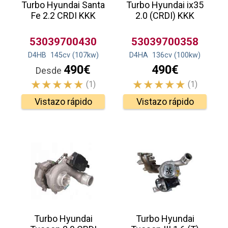
Turbo Hyundai Santa
Turbo Hyundai ix35
Fe 2.2 CRDI KKK
2.0 (CRDI) KKK
53039700430
53039700358
D4HB
145
cv
(107
kw
)
D4HA
136
cv
(100
kw
)
490€
490€
Desde
(1)
(1)
Vistazo rápido
Vistazo rápido
Turbo Hyundai
Turbo Hyundai