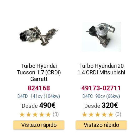
Turbo Hyundai
Turbo Hyundai i20
Tucson 1.7 (CRDi)
1.4 CRDI Mitsubishi
Garrett
824168
49173-02711
D4FD
141
cv
(104
kw
)
D4FC
90
cv
(66
kw
)
490€
320€
Desde
Desde
(3)
(3)
Vistazo rápido
Vistazo rápido