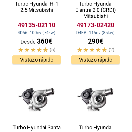
Turbo Hyundai H-1
Turbo Hyundai
2.5 Mitsubishi
Elantra 2.0 (CRDI)
Mitsubishi
49135-02110
49173-02420
4D56
100
cv
(74
kw
)
D4EA
115
cv
(85
kw
)
360€
290€
Desde
(5)
(2)
Vistazo rápido
Vistazo rápido
Turbo Hyundai Santa
Turbo Hyundai