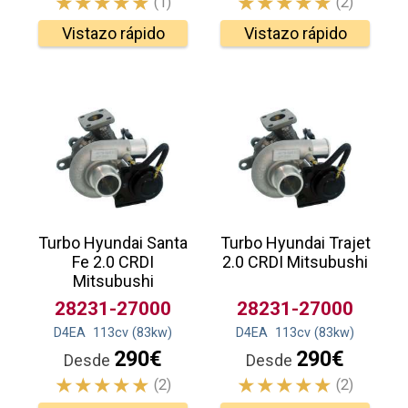
(1)
(2)
Vistazo rápido
Vistazo rápido
Turbo Hyundai Santa
Turbo Hyundai Trajet
Fe 2.0 CRDI
2.0 CRDI Mitsubushi
Mitsubushi
28231-27000
28231-27000
D4EA
113
cv
(83
kw
)
D4EA
113
cv
(83
kw
)
290€
290€
Desde
Desde
(2)
(2)