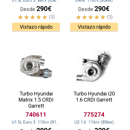
U1.5L Euro 3
88
cv
(65
kw
)
D4FB
116
cv
(85
kw
)
290€
290€
Desde
Desde
(3)
(3)
Vistazo rápido
Vistazo rápido
Turbo Hyundai
Turbo Hyundai i20
Matrix 1.5 CRDI
1.6 CRDI Garrett
Garrett
740611
775274
U1.5L Euro 3
110
cv
(81
kw
)
U2 1.6
116
cv
(85
kw
)