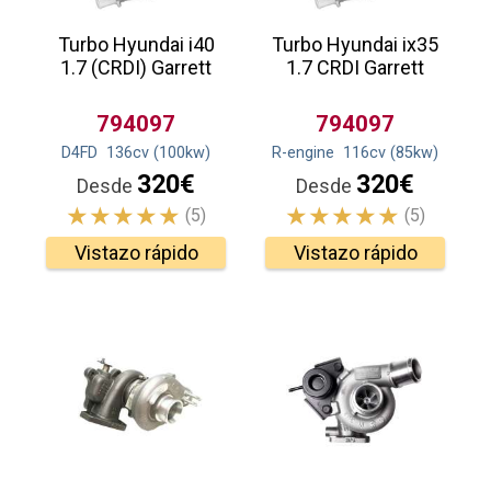
Turbo Hyundai i40
Turbo Hyundai ix35
1.7 (CRDI) Garrett
1.7 CRDI Garrett
794097
794097
D4FD
136
cv
(100
kw
)
R-engine
116
cv
(85
kw
)
320€
320€
Desde
Desde
(5)
(5)
Vistazo rápido
Vistazo rápido