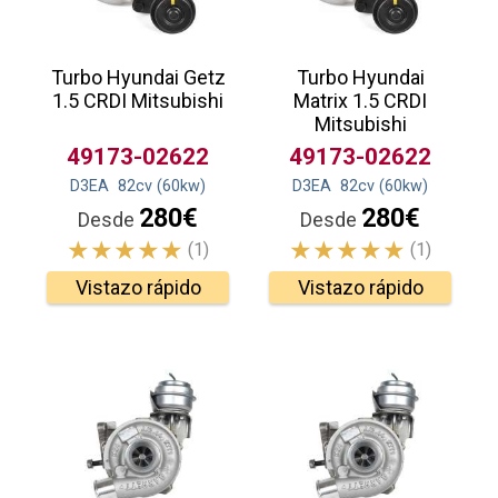
Turbo Hyundai Getz
Turbo Hyundai
1.5 CRDI Mitsubishi
Matrix 1.5 CRDI
Mitsubishi
49173-02622
49173-02622
D3EA
82
cv
(60
kw
)
D3EA
82
cv
(60
kw
)
280€
280€
Desde
Desde
(1)
(1)
Vistazo rápido
Vistazo rápido