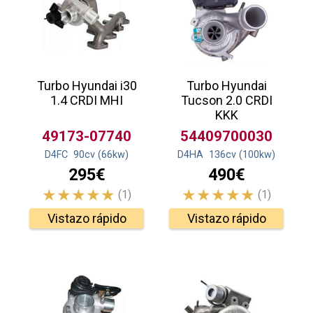
Turbo Hyundai i30
Turbo Hyundai
1.4 CRDI MHI
Tucson 2.0 CRDI
KKK
49173-07740
54409700030
D4FC
90
cv
(66
kw
)
D4HA
136
cv
(100
kw
)
295€
490€
(1)
(1)
Vistazo rápido
Vistazo rápido