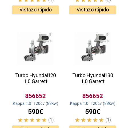
Vistazo rápido
Vistazo rápido
Turbo Hyundai i20
Turbo Hyundai i30
1.0 Garrett
1.0 Garrett
856652
856652
Kappa 1.0
120
cv
(88
kw
)
Kappa 1.0
120
cv
(88
kw
)
590€
590€
(1)
(1)