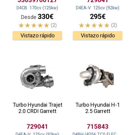
53039700127
729041
D4CB
170
cv
(125
kw
)
D4EA-V
125
cv
(92
kw
)
330€
295€
Desde
(2)
(2)
Vistazo rápido
Vistazo rápido
Turbo Hyundai Trajet
Turbo Hyundai H-1
2.0 CRDI Garrett
2.5 Garrett
729041
715843
D4EA-V
125
cv
(92
kw
)
D4BH (4D56 TCI) ELEC
136
cv
(