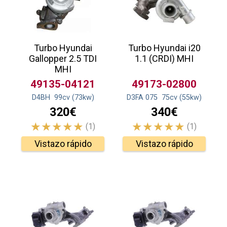
Turbo Hyundai
Turbo Hyundai i20
Gallopper 2.5 TDI
1.1 (CRDI) MHI
MHI
49135-04121
49173-02800
D4BH
99
cv
(73
kw
)
D3FA 075
75
cv
(55
kw
)
320€
340€
(1)
(1)
Vistazo rápido
Vistazo rápido