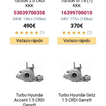
Tucson 2.0 CRDI
Tucson III 1.6 (T)
KKK
KKK
53039700358
16399700010
D4HA
136
cv
(100
kw
)
G4FJ
177
cv
(130
kw
)
490€
370€
(1)
(1)
Vistazo rápido
Vistazo rápido
Turbo Hyundai
Turbo Hyundai Getz
Accent 1.5 CRDI
1.5 CRDI Garrett
Garrett