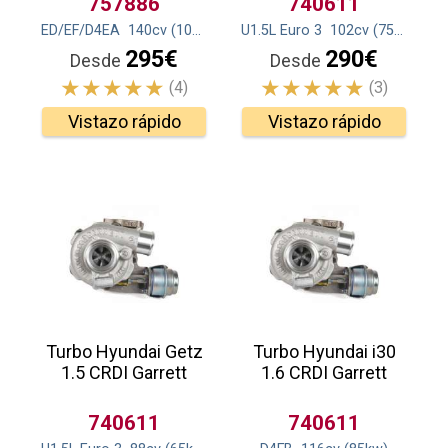
757886
740611
ED/EF/D4EA
140
cv
(103
kw
)
U1.5L Euro 3
102
cv
(75
kw
)
295€
290€
Desde
Desde
(4)
(3)
Vistazo rápido
Vistazo rápido
Turbo Hyundai Getz
Turbo Hyundai i30
1.5 CRDI Garrett
1.6 CRDI Garrett
740611
740611