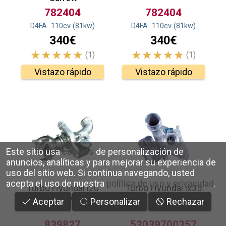
782404
782404
D4FA
110
cv
(81
kw
)
D4FA
110
cv
(81
kw
)
340€
340€
(1)
(1)
Vistazo rápido
Vistazo rápido
Este sitio usa
cookies
de personalización de
anuncios, analíticas y para mejorar su experiencia de
uso del sitio web.
Si continua navegando, usted
acepta el uso de nuestra
política de uso y privacidad
.
Turbo Hyundai i20
Turbo Hyundai ix35
1.0 (T-GDI) Garrett
2.0 (CRDI) KKK
Aceptar
Personalizar
Rechazar
839827
53039700357