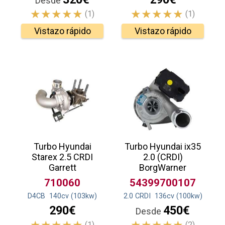
Desde
(1)
(1)
Vistazo rápido
Vistazo rápido
Turbo Hyundai
Turbo Hyundai ix35
Starex 2.5 CRDI
2.0 (CRDI)
Garrett
BorgWarner
710060
54399700107
D4CB
140
cv
(103
kw
)
2.0 CRDI
136
cv
(100
kw
)
290€
450€
Desde
(1)
(2)