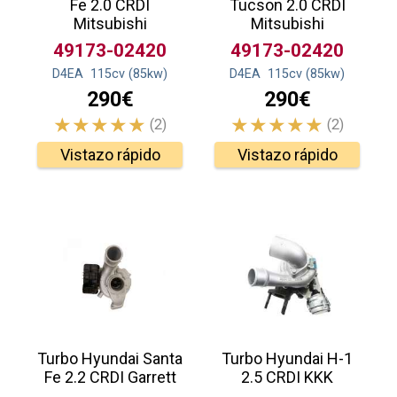
Fe 2.0 CRDI
Tucson 2.0 CRDI
Mitsubishi
Mitsubishi
49173-02420
49173-02420
D4EA
115
cv
(85
kw
)
D4EA
115
cv
(85
kw
)
290€
290€
(2)
(2)
Vistazo rápido
Vistazo rápido
Turbo Hyundai Santa
Turbo Hyundai H-1
Fe 2.2 CRDI Garrett
2.5 CRDI KKK