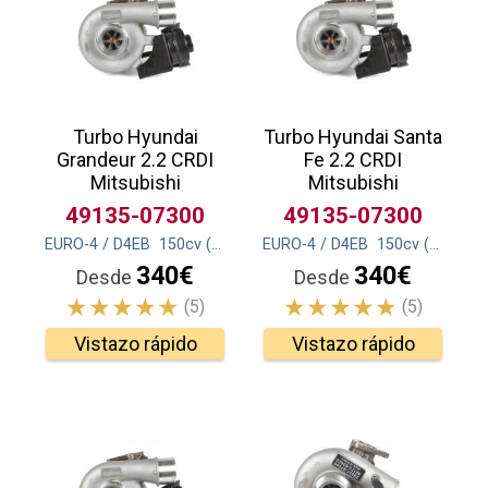
Turbo Hyundai
Turbo Hyundai Santa
Grandeur 2.2 CRDI
Fe 2.2 CRDI
Mitsubishi
Mitsubishi
49135-07300
49135-07300
EURO-4 / D4EB
150
cv
(110
kw
)
EURO-4 / D4EB
150
cv
(110
kw
)
340€
340€
Desde
Desde
(5)
(5)
Vistazo rápido
Vistazo rápido