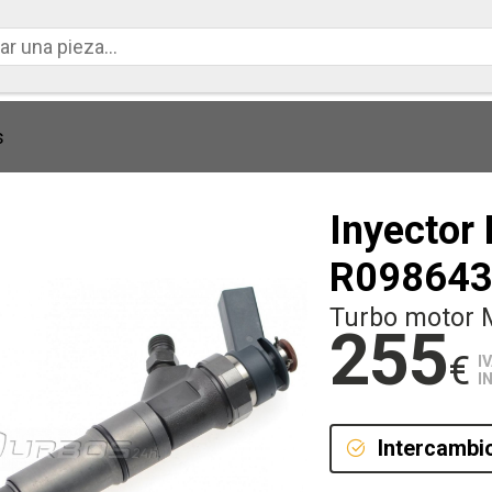
s
Inyector
R09864
Turbo motor 
255
€
I
I
Intercambi