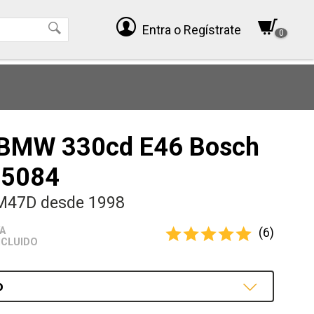
Entra
o Regístrate
0
 BMW 330cd E46 Bosch
35084
M47D desde 1998
(6)
VA
NCLUIDO
o