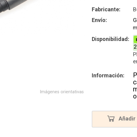
Intercamb
Fabricante:
B
Envío:
G
m
Disponibilidad:
2
P
e
P
Información:
c
m
Imágenes orientativas
o
Añadir 