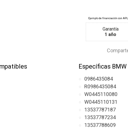
Garantía
1 año
Comparte
mpatibles
Específicas BMW
0986435084
R0986435084
W0445110080
W0445110131
13537787187
13537787234
13537788609