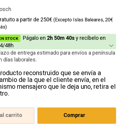
io
osch
ratuito a partir de 250€
(Excepto Islas Baleares, 20€
ás)
Págalo en
2h 50m 39s
y recíbelo en
EN STOCK
4/48h
lazo de entrega estimado para envíos a península
n días laborales.
roducto reconstruido que se envía a
ambio de la que el cliente envía, en el
ismo mensajero que le deja uno, retira el
tro.
al carrito
Comprar