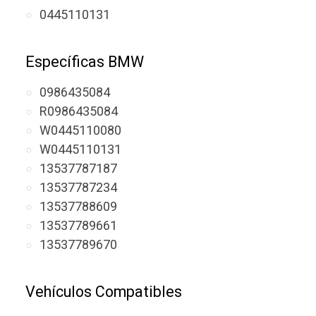
0445110131
Específicas BMW
0986435084
R0986435084
W0445110080
W0445110131
13537787187
13537787234
13537788609
13537789661
13537789670
Vehículos Compatibles