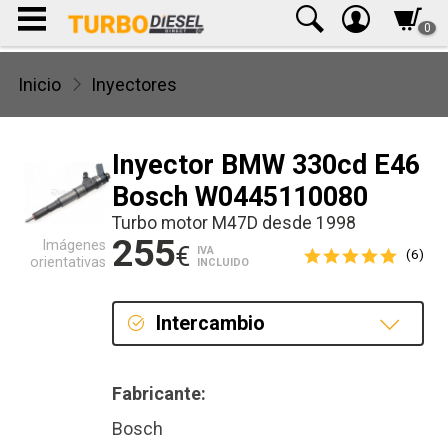
0
Inicio
Inyectores
Inyector BMW 330cd E46
Bosch W0445110080
Turbo motor M47D desde 1998
255
Imágenes
€
IVA
(6)
orientativas
INCLUIDO
Intercambio
Intercambio
Fabricante:
Bosch