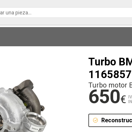
Turbo B
1165857
Turbo motor 
650
€
I
I
Reconstruc