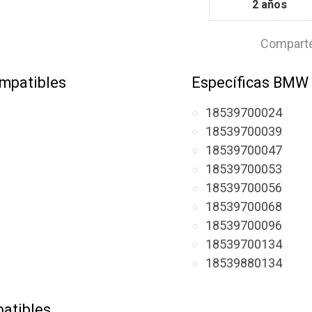
2 años
Comparte
mpatibles
Específicas BMW
18539700024
18539700039
18539700047
18539700053
18539700056
18539700068
18539700096
18539700134
18539880134
atibles