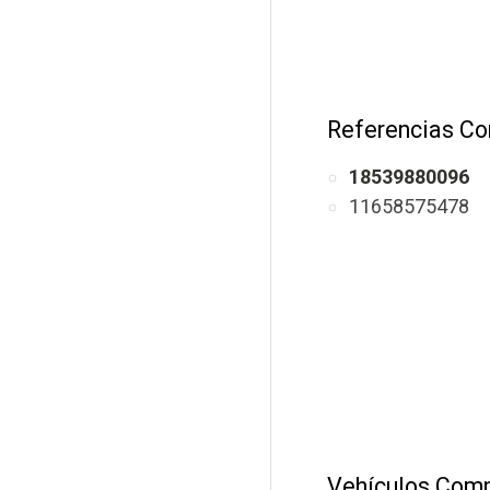
Referencias Co
18539880096
11658575478
Vehículos Comp