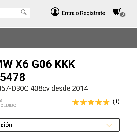
Entra
o Regístrate
0
MW X6 G06 KKK
5478
B57-D30C 408cv desde 2014
(1)
VA
NCLUIDO
ción