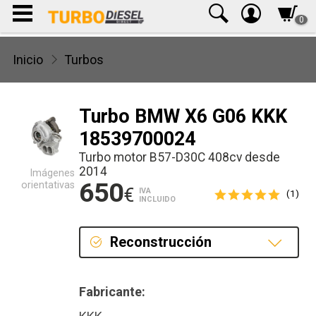
0
Inicio
Turbos
Turbo BMW X6 G06 KKK
18539700024
Turbo motor B57-D30C 408cv desde
2014
Imágenes
650
orientativas
€
IVA
(1)
INCLUIDO
Reconstrucción
Reconstrucción
Fabricante: