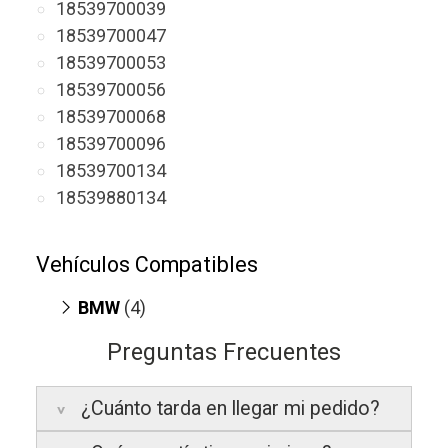
18539700039
18539700047
18539700053
18539700056
18539700068
18539700096
18539700134
18539880134
Vehículos Compatibles
BMW
(4)
750 LdX G11 / G12
(motor B57-D30C)
Preguntas Frecuentes
M550 dX 3.0
(motor B57-D30C)
X5 G05
(motor B57-D30C)
¿Cuánto tarda en llegar mi pedido?
X7 G07
(motor B57-D30C)