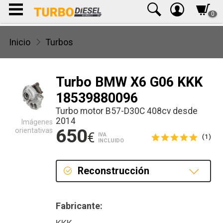
0
Inicio
Turbos
Turbo BMW X6 G06 KKK
18539880096
Turbo motor B57-D30C 408cv desde
2014
Imágenes
650
orientativas
€
IVA
(1)
INCLUIDO
Reconstrucción
Reconstrucción
Fabricante: