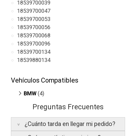
18539700039
18539700047
18539700053
18539700056
18539700068
18539700096
18539700134
18539880134
Vehículos Compatibles
BMW
(4)
750 LdX G11 / G12
(motor B57-D30C)
Preguntas Frecuentes
M550 dX 3.0
(motor B57-D30C)
X5 G05
(motor B57-D30C)
¿Cuánto tarda en llegar mi pedido?
X7 G07
(motor B57-D30C)