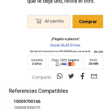
que le deja uno, retira el otro.
Al carrito
Comprar
Garantía
Pago 100%
seguro
Envío
2 años
24/48h
Compartir:
Referencias Compatibles
10009700166
10009700072