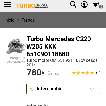
0
Inicio
Turbos
Turbo Mercedes C220
W205 KKK
651090118680
Imágenes
Turbo motor OM 651.921 163cv desde
orientativas
2014
780
€
IVA
(1)
INCLUIDO
Intercambio
Intercambio
Fabricante: