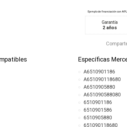
Garantía
2 años
Comparte
mpatibles
Específicas Merc
A6510901186
A651090118680
A6510905880
A651090588080
6510901186
6510901586
6510905880
651090118680