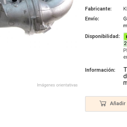
Intercamb
Fabricante:
K
Reconstru
Envío:
G
m
Disponibilidad:
2
P
e
T
Información:
d
m
Imágenes orientativas
Añadir 