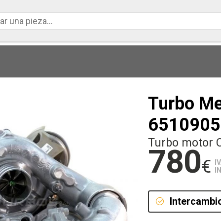
Turbo M
6510905
Turbo motor 
780
€
I
I
Intercambi