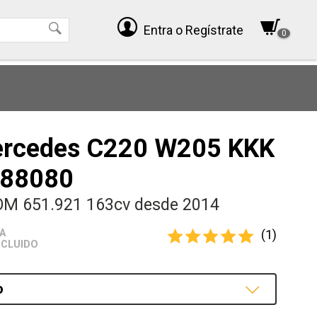
Entra
o Regístrate
0
ercedes C220 W205 KKK
88080
OM 651.921 163cv desde 2014
(1)
VA
NCLUIDO
o