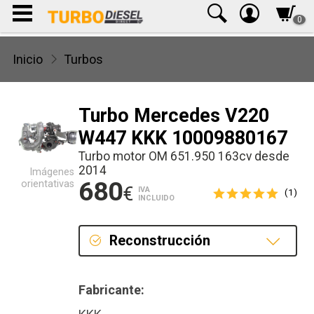
0
Inicio
Turbos
Turbo Mercedes V220
W447 KKK 10009880167
Turbo motor OM 651.950 163cv desde
2014
Imágenes
680
orientativas
€
IVA
(1)
INCLUIDO
Reconstrucción
Reconstrucción
Fabricante: