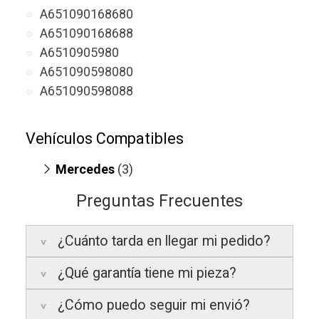
A651090168680
A651090168688
A6510905980
A651090598080
A651090598088
Vehículos Compatibles
Mercedes
(3)
Sprinter 311 CDI
(motor OM 651.950 /
Preguntas Frecuentes
OM 651.958)
V200 W447
(motor OM 651.950)
¿Cuánto tarda en llegar mi pedido?
V250 W447
(motor OM 651.950)
¿Qué garantía tiene mi pieza?
Península:
Entregamos en un plazo
estimado de
24 a 48 horas laborables
, si
¿Cómo puedo seguir mi envió?
realizas tu pedido antes de las
17:00 h
.
La garantía varía según el tipo de producto: