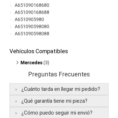
A651090168680
A651090168688
A6510905980
A651090598080
A651090598088
Vehículos Compatibles
Mercedes
(3)
Sprinter 311 CDI
(motor OM 651.950 /
Preguntas Frecuentes
OM 651.958)
V200 W447
(motor OM 651.950)
¿Cuánto tarda en llegar mi pedido?
V250 W447
(motor OM 651.950)
¿Qué garantía tiene mi pieza?
Península:
Entregamos en un plazo
estimado de
24 a 48 horas laborables
, si
¿Cómo puedo seguir mi envió?
realizas tu pedido antes de las
17:00 h
.
La garantía varía según el tipo de producto: