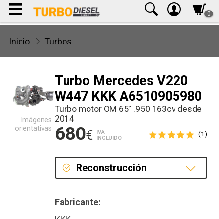
0
Inicio
Turbos
Turbo Mercedes V220
W447 KKK A6510905980
Turbo motor OM 651.950 163cv desde
2014
Imágenes
680
orientativas
€
IVA
(1)
INCLUIDO
Reconstrucción
Reconstrucción
Fabricante: