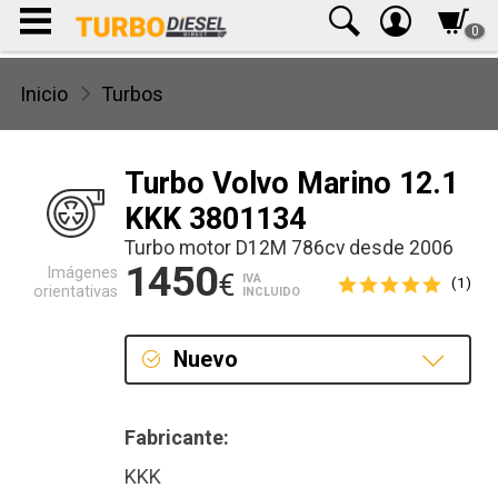
0
Inicio
Turbos
Turbo Volvo Marino 12.1
KKK 3801134
Turbo motor D12M 786cv desde 2006
1450
Imágenes
€
IVA
(1)
orientativas
INCLUIDO
Nuevo
Nuevo
Fabricante:
KKK