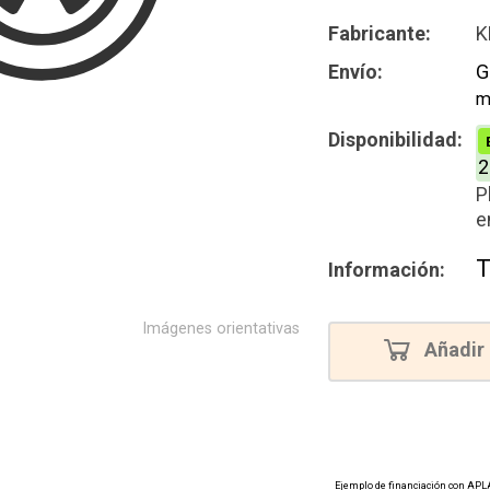
Nuevo
Fabricante:
K
Envío:
G
m
Disponibilidad:
2
P
e
T
Información:
Imágenes orientativas
Añadir 