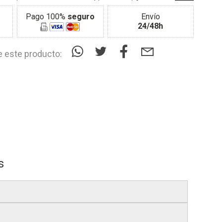
Pago 100%
seguro
Envío
24/48h
 este producto:
s
s
, si realizas tu pedido antes de las
17:00 h
.