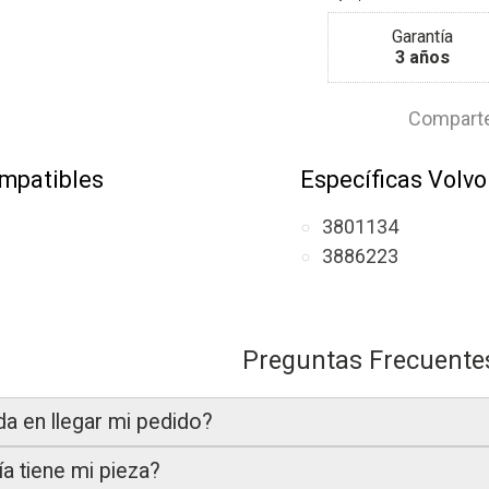
Garantía
3 años
Comparte
mpatibles
Específicas Volvo
3801134
3886223
Preguntas Frecuente
da en llegar mi pedido?
a tiene mi pieza?
gamos en un plazo estimado de
24 a 48 horas laborable