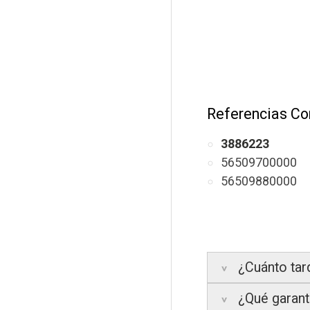
Referencias Co
3886223
56509700000
56509880000
¿Cuánto tar
¿Qué garantí
Península:
Entre