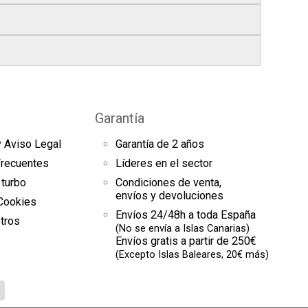
bles
.
res finales.
el seguimiento del pedido para que puedas
s a continuación).
es de arranque y compresores de aire
sde la fecha de entrega.
omento el estado de tu pedido.
Garantía
uestras
condiciones generales
para más
y Aviso Legal
Garantía de 2 años
es
Frecuentes
Líderes en el sector
 turbo
Condiciones de venta,
envíos y devoluciones
 Cookies
Envíos 24/48h a toda España
tros
(No se envía a Islas Canarias)
Envíos gratis a partir de 250€
(Excepto Islas Baleares, 20€ más)