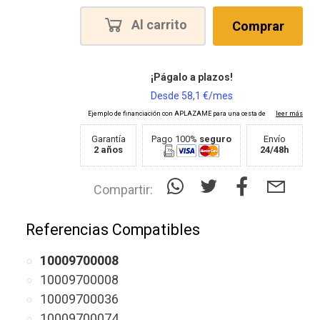
Al carrito
Comprar
Garantía
Pago 100%
seguro
Envío
2 años
24/48h
Compartir:
Referencias Compatibles
10009700008
10009700008
10009700036
10009700074