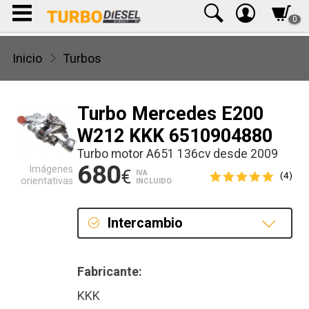
0
Inicio
Turbos
Turbo Mercedes E200
W212 KKK 6510904880
Turbo motor A651 136cv desde 2009
680
Imágenes
€
IVA
(4)
orientativas
INCLUIDO
Intercambio
Intercambio
Fabricante:
Reconstrucción
KKK