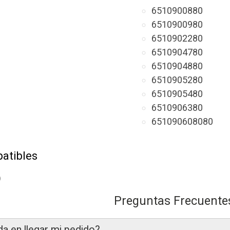
6510900880
6510900980
6510902280
6510904780
6510904880
6510905280
6510905480
6510906380
651090608080
atibles
)
(motor A651)
Preguntas Frecuente
16 CDI
(motor A651)
16 CDI
(motor A651)
da en llegar mi pedido?