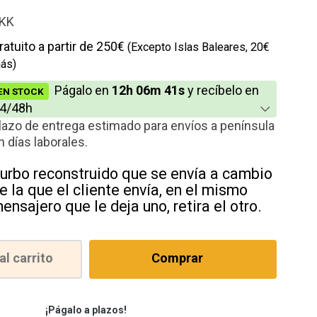
io
KK
cción
ratuito a partir de 250€
(Excepto Islas Baleares, 20€
ás)
Págalo en
12h 06m 41s
y recíbelo en
EN STOCK
4/48h
lazo de entrega estimado para envíos a península
n días laborales.
urbo reconstruido que se envía a cambio
e la que el cliente envía, en el mismo
ensajero que le deja uno, retira el otro.
al carrito
Comprar