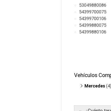
53049880086
54399700075
54399700106
54399880075
54399880106
Vehículos Comp
Mercedes
(4
E200 S212
Sprinter 2
Sprinter 3
¿Cuánto tar