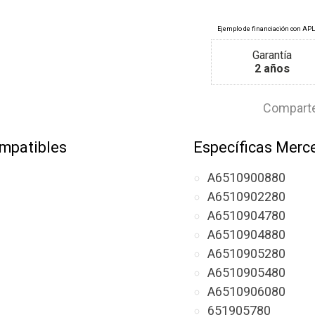
Garantía
2 años
Comparte
mpatibles
Específicas Merc
A6510900880
A6510902280
A6510904780
A6510904880
A6510905280
A6510905480
A6510906080
651905780