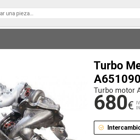
Turbo M
A65109
Turbo motor 
680
€
I
I
Intercambi