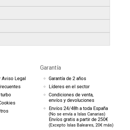
s
, si realizas tu pedido antes de las
17:00 h
.
bles
.
res finales.
el seguimiento del pedido para que puedas
s a continuación).
es de arranque y compresores de aire
sde la fecha de entrega.
omento el estado de tu pedido.
Garantía
uestras
condiciones generales
para más
y Aviso Legal
Garantía de 2 años
es
Frecuentes
Líderes en el sector
 turbo
Condiciones de venta,
envíos y devoluciones
 Cookies
Envíos 24/48h a toda España
tros
(No se envía a Islas Canarias)
Envíos gratis a partir de 250€
(Excepto Islas Baleares, 20€ más)