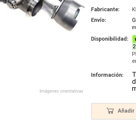
Intercamb
Fabricante:
K
Reconstru
Envío:
G
m
Nuevo
Disponibilidad:
2
P
e
T
Información:
d
m
Imágenes orientativas
Añadir 