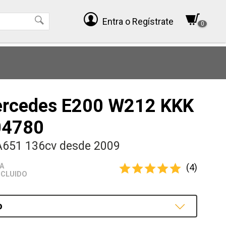
Entra
o Regístrate
0
ercedes E200 W212 KKK
04780
A651 136cv desde 2009
(4)
VA
NCLUIDO
o