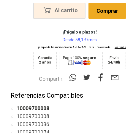
Al carrito
Comprar
Garantía
Pago 100%
seguro
Envío
2 años
24/48h
Compartir:
Referencias Compatibles
10009700008
10009700008
10009700036
10009700074