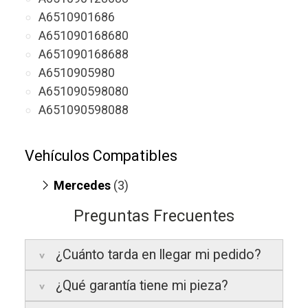
A6510901686
A651090168680
A651090168688
A6510905980
A651090598080
A651090598088
Vehículos Compatibles
Mercedes
(3)
Sprinter 311 CDI
(motor OM 651.950 /
Preguntas Frecuentes
OM 651.958)
V220 W447
(motor OM 651.950)
¿Cuánto tarda en llegar mi pedido?
V250 W447
(motor OM 651.950)
¿Qué garantía tiene mi pieza?
Península:
Entregamos en un plazo
estimado de
24 a 48 horas laborables
, si