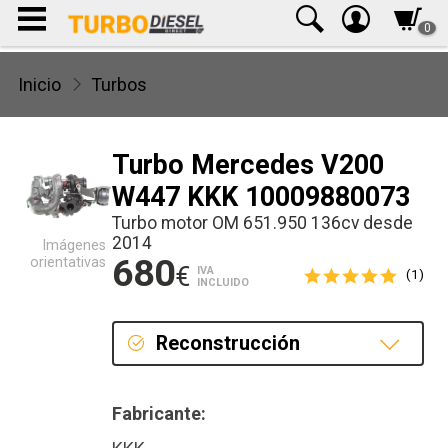
0
Inicio
Turbos
Turbo Mercedes V200
W447 KKK 10009880073
Turbo motor OM 651.950 136cv desde
2014
Imágenes
680
orientativas
€
IVA
(1)
INCLUIDO
Reconstrucción
Reconstrucción
Fabricante: