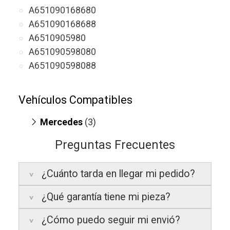
A651090168680
A651090168688
A6510905980
A651090598080
A651090598088
Vehículos Compatibles
Mercedes
(3)
Sprinter 311 CDI
(motor OM 651.950 /
Preguntas Frecuentes
OM 651.958)
V220 W447
(motor OM 651.950)
¿Cuánto tarda en llegar mi pedido?
V250 W447
(motor OM 651.950)
¿Qué garantía tiene mi pieza?
Península:
Entregamos en un plazo
estimado de
24 a 48 horas laborables
, si
¿Cómo puedo seguir mi envió?
realizas tu pedido antes de las
17:00 h
.
La garantía varía según el tipo de producto: