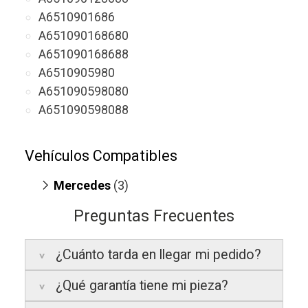
A6510901686
A651090168680
A651090168688
A6510905980
A651090598080
A651090598088
Vehículos Compatibles
Mercedes
(3)
Sprinter 311 CDI
(motor OM 651.950 /
Preguntas Frecuentes
OM 651.958)
V220 W447
(motor OM 651.950)
¿Cuánto tarda en llegar mi pedido?
V250 W447
(motor OM 651.950)
¿Qué garantía tiene mi pieza?
Península:
Entregamos en un plazo
estimado de
24 a 48 horas laborables
, si