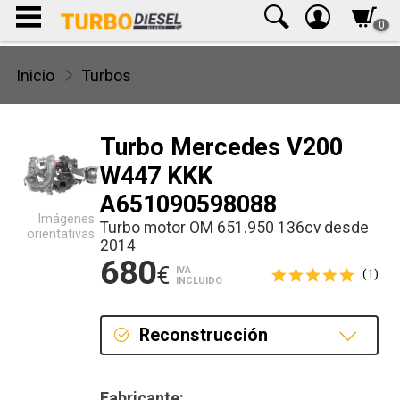
0
Inicio
Turbos
Turbo Mercedes V200
W447 KKK
A651090598088
Imágenes
Turbo motor OM 651.950 136cv desde
orientativas
2014
680
€
IVA
(1)
INCLUIDO
Reconstrucción
Reconstrucción
Fabricante: